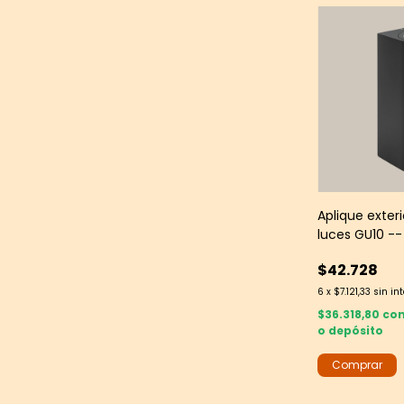
Aplique exteri
luces GU10 --
bidireccional 
$42.728
6
x
$7.121,33
sin in
$36.318,80
co
o depósito