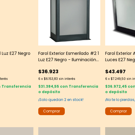
1 Luz E27 Negro
Farol Exterior Esmerilado #2 1
Farol Exterior
Luz E27 Negro - Iluminación
Luces E27 Neg
Clásica Exterior
Clásica de Fa
$36.923
$43.497
nterés
6
x
$6.153,83
sin interés
6
x
$7.249,50
sin i
n
Transferencia
$31.384,55
con
Transferencia
$36.972,45
co
o depósito
o depósito
¡Solo quedan
2
en stock!
¡No te lo pierdas,