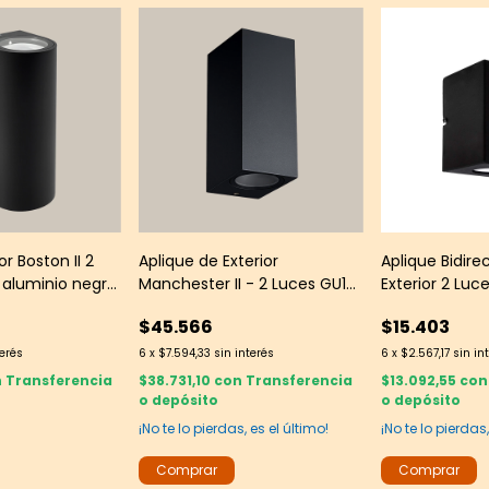
or Boston II 2
Aplique de Exterior
Aplique Bidire
 aluminio negro
Manchester II - 2 Luces GU10
Exterior 2 Luc
IP65
- IP65 Negro - Yarlux
Texturado
$45.566
$15.403
terés
6
x
$7.594,33
sin interés
6
x
$2.567,17
sin in
n
Transferencia
$38.731,10
con
Transferencia
$13.092,55
con
o depósito
o depósito
¡No te lo pierdas, es el último!
¡No te lo pierdas,