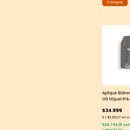
Aplique Bidire
G9 Níquel IP4
$34.999
6
x
$5.833,17
sin i
$29.749,15
co
o depósito