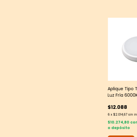
Aplique Tipo 
Luz Fría 6000
Multiled
$12.088
6
x
$2.014,67
sin i
$10.274,80
co
o depósito