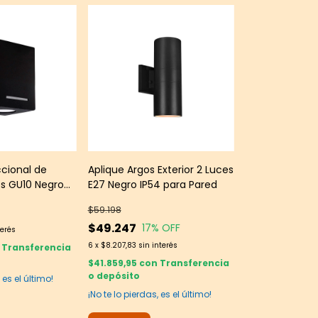
ccional de
Aplique Argos Exterior 2 Luces
es GU10 Negro
E27 Negro IP54 para Pared
$59.198
$49.247
17
% OFF
terés
6
x
$8.207,83
sin interés
Transferencia
$41.859,95
con
Transferencia
o depósito
 es el último!
¡No te lo pierdas, es el último!