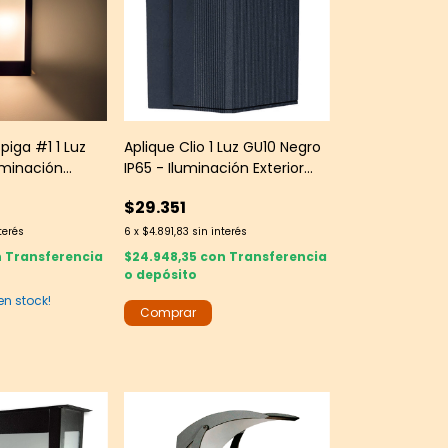
Spiga #1 1 Luz
Aplique Clio 1 Luz GU10 Negro
uminación
IP65 - Iluminación Exterior
chada - Martin
Moderna - Leds Group
$29.351
terés
6
x
$4.891,83
sin interés
n
Transferencia
$24.948,35
con
Transferencia
o depósito
en stock!