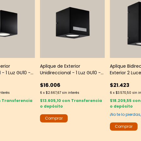
erior
Aplique de Exterior
Aplique Bidire
 - 1 Luz GU10 -
Unidireccional - 1 Luz GU10 -
Exterior 2 Luc
ado IP44
Negro Texturado con Raja
Texturado
$16.006
$21.423
Frontal IP44
interés
6
x
$2.667,67
sin interés
6
x
$3.570,50
sin i
n
Transferencia
$13.605,10
con
Transferencia
$18.209,55
con
o depósito
o depósito
¡No te lo pierdas,