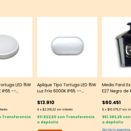
Tortuga LED 15W
Aplique Tipo Tortuga LED 15W
Medio Farol Ex
K IP65 --
Luz Fría 6000K IP65 --
E27 Negro de 
Multiled
$13.910
$60.451
nterés
6
x
$2.318,33
sin interés
6
x
$10.075,17
sin i
n
Transferencia
$11.823,50
con
Transferencia
$51.383,35
con
o depósito
o depósito
¡No te lo pierdas,