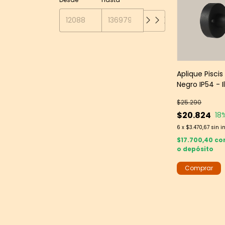
Aplique Piscis
Negro IP54 - 
Exterior Mod
$25.290
$20.824
18
6
x
$3.470,67
sin i
$17.700,40
co
o depósito