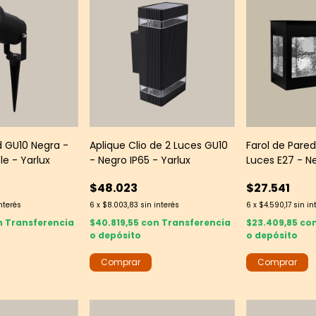
d GU10 Negra -
Aplique Clio de 2 Luces GU10
Farol de Pared
ble - Yarlux
- Negro IP65 - Yarlux
Luces E27 - N
+ Vidrio Cargl
$48.023
$27.541
interés
6
x
$8.003,83
sin interés
6
x
$4.590,17
sin in
n
Transferencia
$40.819,55
con
Transferencia
$23.409,85
co
o depósito
o depósito