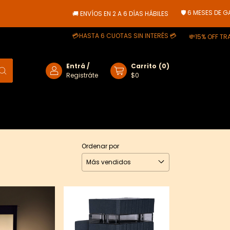
🛡️ 6 MESES DE GARANTÍA
🚚 ENVÍOS EN 2 A 6 DÍAS HÁBILES
💳HASTA 6 CUOTAS SIN INTERÉS 💳
💸15% OFF TRANSFERENCIA
Entrá
/
Carrito
(
0
)
Registráte
$0
Ordenar por