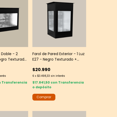
 Doble - 2
Farol de Pared Exterior - 1 Luz
egro Texturado
E27 - Negro Texturado +
ass
Vidrio Austral
$20.990
terés
6
x
$3.498,33
sin interés
n
Transferencia
$17.841,50
con
Transferencia
o depósito