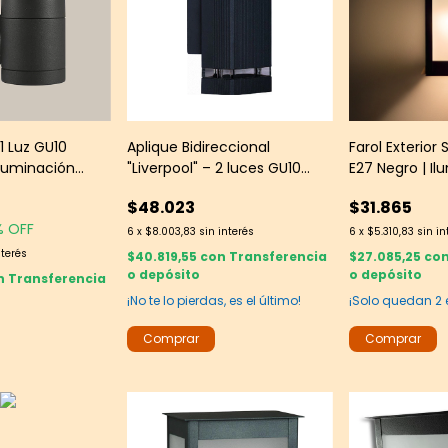
 1 Luz GU10
Aplique Bidireccional
Farol Exterior 
Iluminación
"Liverpool" – 2 luces GU10
E27 Negro | Il
erna Leds Group
negro IP54
Clásica de Fa
$48.023
$31.865
Faroles
% OFF
6
x
$8.003,83
sin interés
6
x
$5.310,83
sin in
nterés
$40.819,55
con
Transferencia
$27.085,25
co
o depósito
o depósito
n
Transferencia
¡No te lo pierdas, es el último!
¡Solo quedan
2