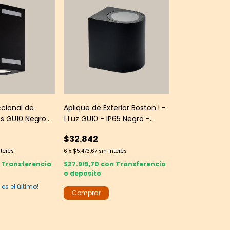
ccional de
Aplique de Exterior Boston I -
es GU10 Negro
1 Luz GU10 - IP65 Negro -
Yarlux
$32.842
nterés
6
x
$5.473,67
sin interés
Transferencia
$27.915,70
con
Transferencia
o depósito
 es el último!