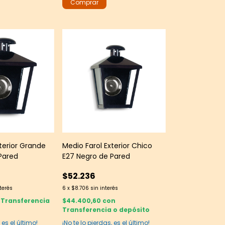
terior Grande
Medio Farol Exterior Chico
Pared
E27 Negro de Pared
$52.236
nterés
6
x
$8.706
sin interés
Transferencia
$44.400,60
con
Transferencia o depósito
 es el último!
¡No te lo pierdas, es el último!