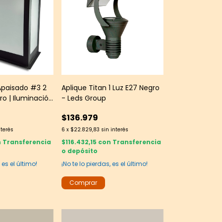
 Apaisado #3 2
Aplique Titan 1 Luz E27 Negro
ro | Iluminación
- Leds Group
chada -
$136.979
nterés
6
x
$22.829,83
sin interés
n
Transferencia
$116.432,15
con
Transferencia
o depósito
 es el último!
¡No te lo pierdas, es el último!