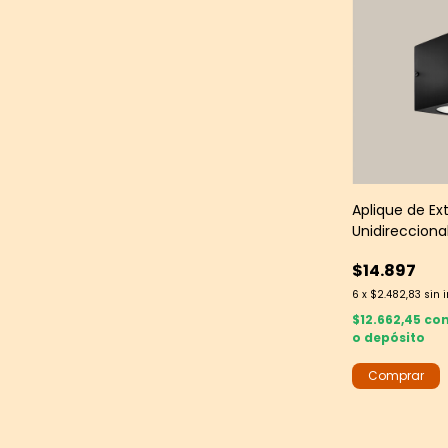
Aplique de Ext
Unidireccional
Negro Textur
$14.897
6
x
$2.482,83
sin 
$12.662,45
co
o depósito