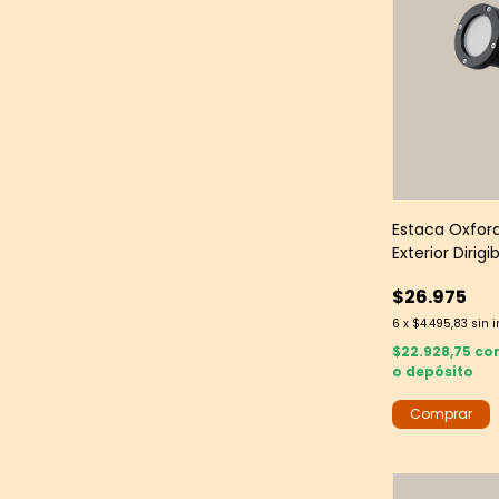
Estaca Oxfor
Exterior Dirigi
$26.975
6
x
$4.495,83
sin 
$22.928,75
co
o depósito