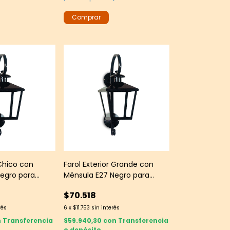
 Chico con
Farol Exterior Grande con
egro para
Ménsula E27 Negro para
Pared
$70.518
rés
6
x
$11.753
sin interés
n
Transferencia
$59.940,30
con
Transferencia
o depósito