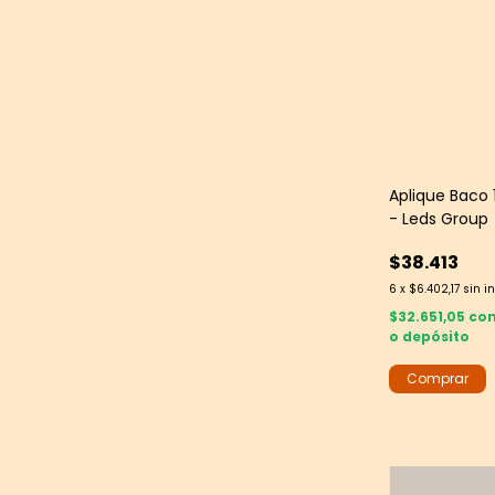
Aplique Baco 
- Leds Group
$38.413
6
x
$6.402,17
sin i
$32.651,05
co
o depósito