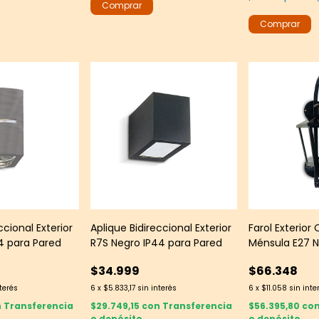
ccional Exterior
Aplique Bidireccional Exterior
Farol Exterior
4 para Pared
R7S Negro IP44 para Pared
Ménsula E27 N
Pared
$34.999
$66.348
nterés
6
x
$5.833,17
sin interés
6
x
$11.058
sin inte
n
Transferencia
$29.749,15
con
Transferencia
$56.395,80
co
o depósito
o depósito