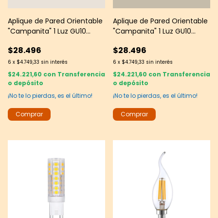
Aplique de Pared Orientable
Aplique de Pared Orientable
"Campanita" 1 Luz GU10
"Campanita" 1 Luz GU10
Negro Texturado - JS
Blanco Texturado- JS
$28.496
$28.496
6
x
$4.749,33
sin interés
6
x
$4.749,33
sin interés
$24.221,60
con
Transferencia
$24.221,60
con
Transferencia
o depósito
o depósito
¡No te lo pierdas, es el último!
¡No te lo pierdas, es el último!