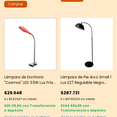
Lámpara de Escritorio
Lámpara de Pie Arco Small 1
"Cosmos" LED 3.5W Luz Fría
Luz E27 Regulable Negro
6000K Roja -- Leds Group
Texturado -- JS
$29.548
$287.721
6
x
$4.924,67
sin interés
6
x
$47.953,50
sin interés
$25.115,80
con
Transferencia
$244.562,85
con
o depósito
Transferencia o depósito