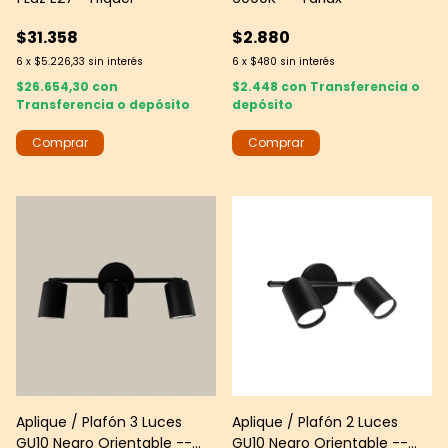
$31.358
$2.880
6
x
$5.226,33
sin interés
6
x
$480
sin interés
$26.654,30
con
$2.448
con
Transferencia o
Transferencia o depósito
depósito
Aplique / Plafón 3 Luces
Aplique / Plafón 2 Luces
GU10 Negro Orientable --
GU10 Negro Orientable --