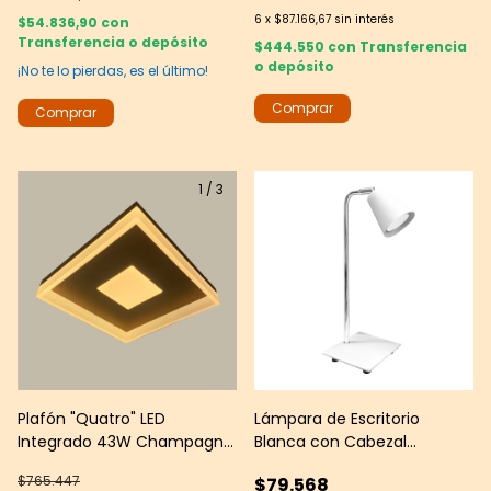
6
x
$87.166,67
sin interés
$54.836,90
con
Transferencia o depósito
$444.550
con
Transferencia
o depósito
¡No te lo pierdas, es el último!
1
/
3
Plafón "Quatro" LED
Lámpara de Escritorio
Integrado 43W Champagne
Blanca con Cabezal
con Bordes Efecto Madera -
Orientable y Detalles
$765.447
$79.568
- Leds Group
Cromados