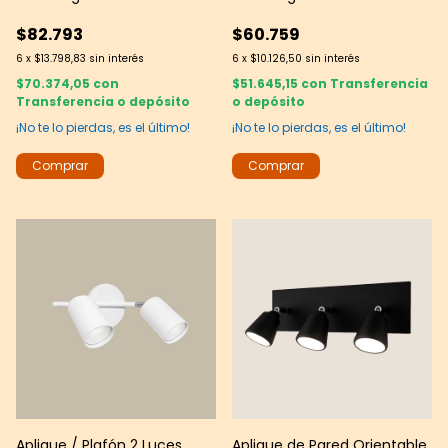
Sistema Dual de Montaje
Sistema Dual de Montaje
$82.793
$60.759
6
x
$13.798,83
sin interés
6
x
$10.126,50
sin interés
$70.374,05
con
$51.645,15
con
Transferencia
Transferencia o depósito
o depósito
¡No te lo pierdas, es el último!
¡No te lo pierdas, es el último!
Aplique / Plafón 2 Luces
Aplique de Pared Orientable