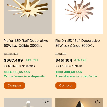
Plafón LED "Sol" Decorativo
Plafón LED "Sol" Decorativo
60W Luz Cálida 3000K
36W Luz Cálida 3000K
Blanco -- Leds Group
Blanco -- Leds Group
$1.100.872
$761.611
$687.489
$451.104
38
% OFF
41
% OFF
6
x
$114.581,50
sin interés
6
x
$75.184
sin interés
$584.365,65
con
$383.438,40
con
Transferencia o depósito
Transferencia o depósito
1
/
2
1
/
2