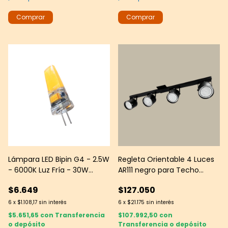
Lámpara LED Bipin G4 - 2.5W
Regleta Orientable 4 Luces
- 6000K Luz Fría - 30W
AR111 negro para Techo
Equivalente
Interior
$6.649
$127.050
6
x
$1.108,17
sin interés
6
x
$21.175
sin interés
$5.651,65
con
Transferencia
$107.992,50
con
o depósito
Transferencia o depósito