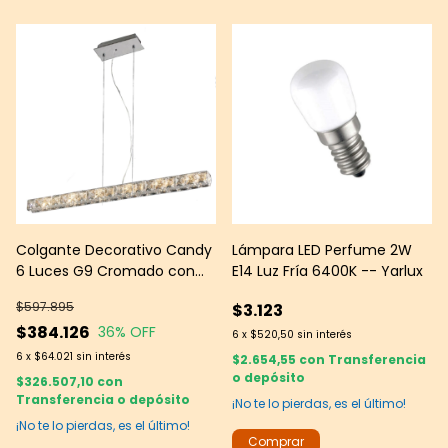
Colgante Decorativo Candy
Lámpara LED Perfume 2W
6 Luces G9 Cromado con
E14 Luz Fría 6400K -- Yarlux
Cristal K9 -- Leds Group
$597.895
$3.123
$384.126
36
% OFF
6
x
$520,50
sin interés
6
x
$64.021
sin interés
$2.654,55
con
Transferencia
o depósito
$326.507,10
con
Transferencia o depósito
¡No te lo pierdas, es el último!
¡No te lo pierdas, es el último!