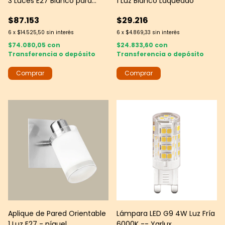
3 Luces E27 Blanco para
1 Luz Blanco Laqueado
Interior
$87.153
$29.216
6
x
$14.525,50
sin interés
6
x
$4.869,33
sin interés
$74.080,05
con
$24.833,60
con
Transferencia o depósito
Transferencia o depósito
Aplique de Pared Orientable
Lámpara LED G9 4W Luz Fría
1 Luz E27 - níquel
6000K -- Yarlux