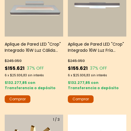
Aplique de Pared LED "Crop"
Aplique de Pared LED "Crop"
Integrado 16W Luz Cálida
Integrado 16W Luz Fría
3000K Blanco Mate -- Leds
6000K Blanco Mate -- Leds
$245.959
$245.959
group
Group
$155.621
$155.621
37
% OFF
37
% OFF
6
x
$25.936,83
sin interés
6
x
$25.936,83
sin interés
$132.277,85
con
$132.277,85
con
Transferencia o depósito
Transferencia o depósito
1
/
3