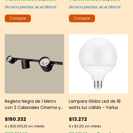
¡No te lo pierdas, es el último!
¡No te lo pierdas, es el último!
Regleta Negra de 1 Metro
Lampara Globo Led de 18
con 3 Cabezales Cinema y 3
watts luz cálida - Yarlux
Lámparas AR111 GU10 6000K
$150.332
$13.272
6
x
$25.055,33
sin interés
6
x
$2.212
sin interés