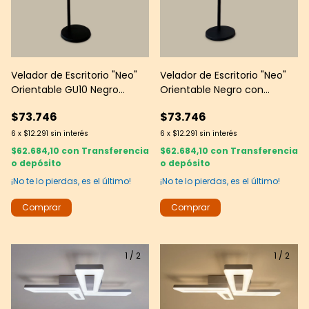
Velador de Escritorio "Neo"
Velador de Escritorio "Neo"
Orientable GU10 Negro
Orientable Negro con
Texturado
Cabezal Cromado GU10
$73.746
$73.746
6
x
$12.291
sin interés
6
x
$12.291
sin interés
$62.684,10
con
Transferencia
$62.684,10
con
Transferencia
o depósito
o depósito
¡No te lo pierdas, es el último!
¡No te lo pierdas, es el último!
1
/
2
1
/
2