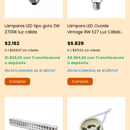
Lámparas LED tipo gota 2W
Lámpara LED Ovoide
2700K luz cálida
Vintage 8W E27 Luz Cálida
3000K -- Yarlux
$2.152
$5.829
6
x
$358,67
sin interés
6
x
$971,50
sin interés
$1.829,20
con
Transferencia
$4.954,65
con
Transferencia
o depósito
o depósito
¡No te lo pierdas, es el último!
¡No te lo pierdas, es el último!