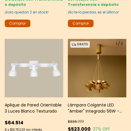
o depósito
Transferencia o depósito
¡Solo quedan
2
en stock!
¡No te lo pierdas, es el último!
1
/
2
GRATIS
Aplique de Pared Orientable
Lámpara Colgante LED
3 Luces Blanco Texturado
"Amber" Integrado 56W -
Leds Group
$836.777
$64.514
$523.000
37
% OFF
6
x
$10.752,33
sin interés