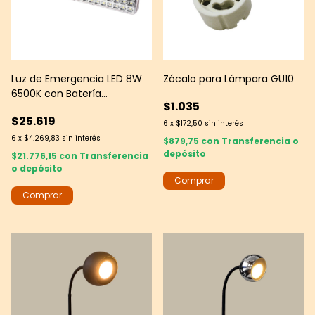
Luz de Emergencia LED 8W
Zócalo para Lámpara GU10
6500K con Batería
$1.035
Recargable
$25.619
6
x
$172,50
sin interés
6
x
$4.269,83
sin interés
$879,75
con
Transferencia o
depósito
$21.776,15
con
Transferencia
o depósito