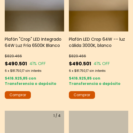
Plafón "Crop" LED Integrado
Plafón LED Crop 64W -- luz
64W Luz Fría 6500K Blanco
cálida 3000K, blanco
$829.466
$829.466
$490.501
$490.501
41
% OFF
41
% OFF
6
x
$81.750,17
sin interés
6
x
$81.750,17
sin interés
$416.925,85
con
$416.925,85
con
Transferencia o depósito
Transferencia o depósito
1
/
4