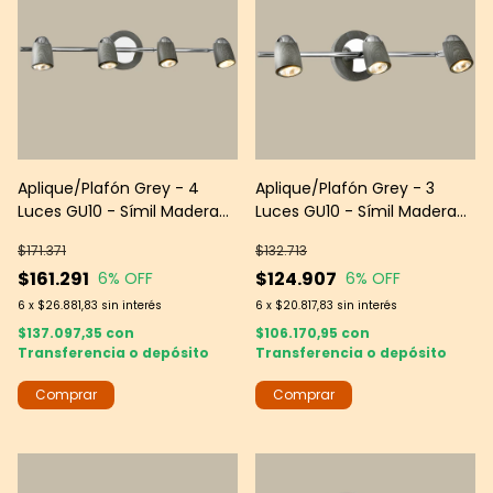
Aplique/Plafón Grey - 4
Aplique/Plafón Grey - 3
Luces GU10 - Símil Madera
Luces GU10 - Símil Madera
Gris con Detalles Cromados
Gris con Detalles Cromados
$171.371
$132.713
- Interior — Leds group
- Interior
$161.291
$124.907
6
% OFF
6
% OFF
6
x
$26.881,83
sin interés
6
x
$20.817,83
sin interés
$137.097,35
con
$106.170,95
con
Transferencia o depósito
Transferencia o depósito