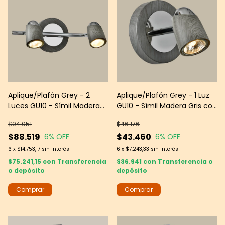
Aplique/Plafón Grey - 2
Aplique/Plafón Grey - 1 Luz
Luces GU10 - Símil Madera
GU10 - Símil Madera Gris con
Gris con Detalles Cromados
Detalles Cromados - Interior
$94.051
$46.176
- Interior — Leds group
$88.519
$43.460
6
% OFF
6
% OFF
6
x
$14.753,17
sin interés
6
x
$7.243,33
sin interés
$75.241,15
con
Transferencia
$36.941
con
Transferencia o
o depósito
depósito