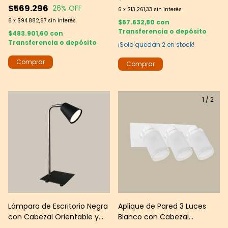
$569.296
26
% OFF
6
x
$13.261,33
sin interés
6
x
$94.882,67
sin interés
$67.632,80
con
Transferencia o depósito
$483.901,60
con
Transferencia o depósito
¡Solo quedan
2
en stock!
1
/
2
Lámpara de Escritorio Negra
Aplique de Pared 3 Luces
con Cabezal Orientable y
Blanco con Cabezal
Detalles Cromados
Orientable -- JS