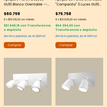
GU10 Blanco Orientable --
"Campanita" 3 Luces GU10
Sistema Dual de Montaje —
Negro Texturado - JS
$60.759
$75.758
JS
6
x
$10.126,50
sin interés
6
x
$12.626,33
sin interés
$51.645,15
con
Transferencia
$64.394,30
con
o depósito
Transferencia o depósito
¡No te lo pierdas, es el último!
¡No te lo pierdas, es el último!