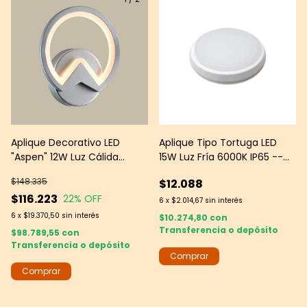
Aplique Decorativo LED
Aplique Tipo Tortuga LED
"Aspen" 12W Luz Cálida
15W Luz Fría 6000K IP65 --
3000K Plateado -- Leds
Multiled
$148.335
$12.088
Group
$116.223
22
% OFF
6
x
$2.014,67
sin interés
6
x
$19.370,50
sin interés
$10.274,80
con
Transferencia o depósito
$98.789,55
con
Transferencia o depósito