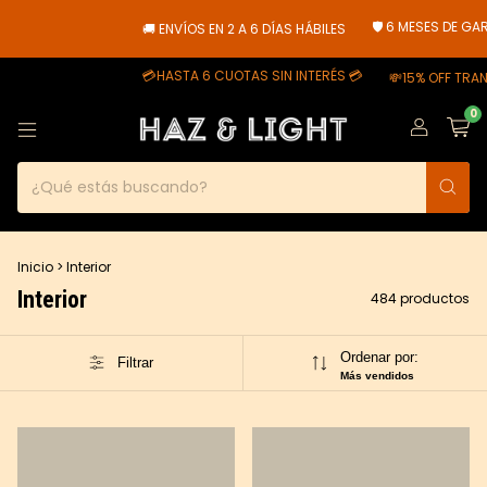
🛡️ 6 MESES DE GARANTÍA
🚚 ENVÍOS EN 2 A 6 DÍAS HÁBILES
💳HASTA 6 CUOTAS SIN INTERÉS 💳
💸15% OFF TRANSFERENCI
0
Inicio
>
Interior
Interior
484 productos
Ordenar por:
Filtrar
Más vendidos