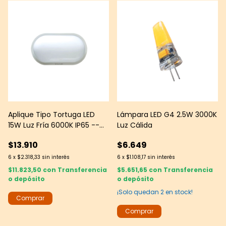
Aplique Tipo Tortuga LED
Lámpara LED G4 2.5W 3000K
15W Luz Fría 6000K IP65 --
Luz Cálida
Multiled
$13.910
$6.649
6
x
$2.318,33
sin interés
6
x
$1.108,17
sin interés
$11.823,50
con
Transferencia
$5.651,65
con
Transferencia
o depósito
o depósito
¡Solo quedan
2
en stock!