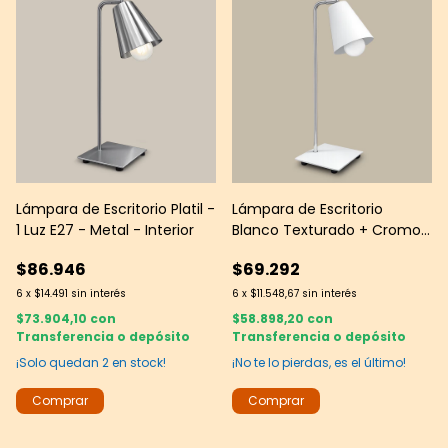
Lámpara de Escritorio Platil -
Lámpara de Escritorio
1 Luz E27 - Metal - Interior
Blanco Texturado + Cromo
- 1 Luz E27 - Interior
$86.946
$69.292
6
x
$14.491
sin interés
6
x
$11.548,67
sin interés
$73.904,10
con
$58.898,20
con
Transferencia o depósito
Transferencia o depósito
¡Solo quedan
2
en stock!
¡No te lo pierdas, es el último!