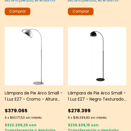
¡No te lo pierdas, es el último!
¡No te lo pierdas, es el último!
Lámpara de Pie Arco Small -
Lámpara de Pie Arco Small -
1 Luz E27 - Cromo - Altura
1 Luz E27 - Negro Texturado
Regulable
- Altura Regulable
$379.065
$278.399
6
x
$63.177,50
sin interés
6
x
$46.399,83
sin interés
$322.205,25
con
$236.639,15
con
Transferencia o depósito
Transferencia o depósito