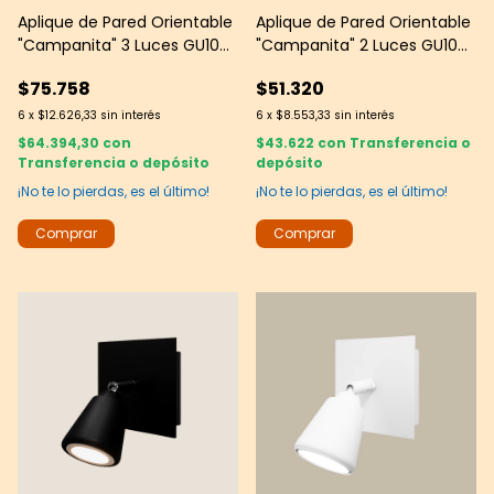
Aplique de Pared Orientable
Aplique de Pared Orientable
"Campanita" 3 Luces GU10
"Campanita" 2 Luces GU10
Blanco Texturado - JS
Blanco Texturado - JS
$75.758
$51.320
6
x
$12.626,33
sin interés
6
x
$8.553,33
sin interés
$64.394,30
con
$43.622
con
Transferencia o
Transferencia o depósito
depósito
¡No te lo pierdas, es el último!
¡No te lo pierdas, es el último!