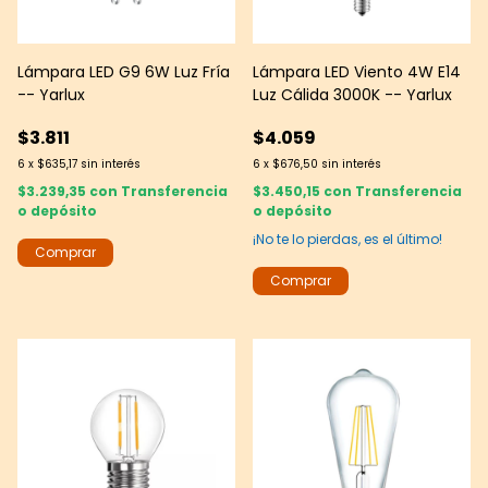
Lámpara LED G9 6W Luz Fría
Lámpara LED Viento 4W E14
-- Yarlux
Luz Cálida 3000K -- Yarlux
$3.811
$4.059
6
x
$635,17
sin interés
6
x
$676,50
sin interés
$3.239,35
con
Transferencia
$3.450,15
con
Transferencia
o depósito
o depósito
¡No te lo pierdas, es el último!