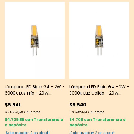
Lámpara LED Bipin G4 - 2W -
Lámpara LED Bipin G4 - 2W -
6000K Luz Fría - 20W
3000K Luz Cálida - 20W
Equivalente
Equivalente
$5.541
$5.540
6
x
$923,50
sin interés
6
x
$923,33
sin interés
$4.709,85
con
Transferencia
$4.709
con
Transferencia o
o depósito
depósito
¡Solo quedan
2
en stock!
¡Solo quedan
2
en stock!