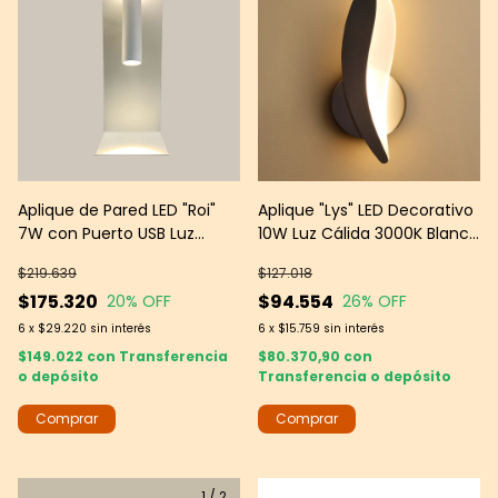
Aplique de Pared LED "Roi"
Aplique "Lys" LED Decorativo
7W con Puerto USB Luz
10W Luz Cálida 3000K Blanco
Cálida 3000K Blanco -- Leds
Mate -- Leds Group
$219.639
$127.018
Group
$175.320
$94.554
20
% OFF
26
% OFF
6
x
$29.220
sin interés
6
x
$15.759
sin interés
$149.022
con
Transferencia
$80.370,90
con
o depósito
Transferencia o depósito
1
/
2