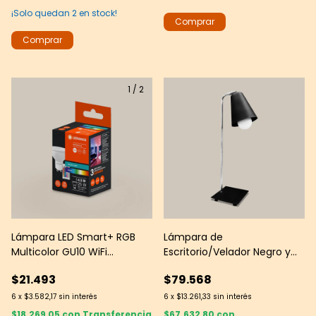
¡Solo quedan
2
en stock!
1
/
2
Lámpara LED Smart+ RGB
Lámpara de
Multicolor GU10 WiFi
Escritorio/Velador Negro y
Dimerizable -- OSRAM -
Cromo E27 | Cabezal
$21.493
$79.568
LEDVANCE
Orientable
6
x
$3.582,17
sin interés
6
x
$13.261,33
sin interés
$18.269,05
con
Transferencia
$67.632,80
con