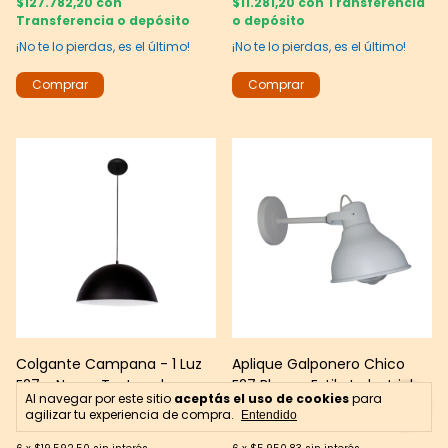
$127.782,20
con
$11.281,20
con
Transferencia
Transferencia o depósito
o depósito
¡No te lo pierdas, es el último!
¡No te lo pierdas, es el último!
Colgante Campana - 1 Luz
Aplique Galponero Chico
E27 - Negro Texturado -
E27 Blanco Estilo Industrial
Al navegar por este sitio
aceptás el uso de cookies
para
Ø37 cm
para Pared
agilizar tu experiencia de compra.
Entendido
$117.555
$35.705