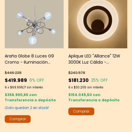
Araña Globe 8 Luces G9
Aplique LED "Alliance" 12W
Cromo - Iluminación
3000K Luz Cálida -
Decorativa Moderna - Leds
Iluminación Moderna
$446.238
$240.578
Group
$419.989
$181.230
6
% OFF
25
% OFF
6
x
$69.998,17
sin interés
6
x
$30.205
sin interés
$356.990,65
con
$154.045,50
con
Transferencia o depósito
Transferencia o depósito
¡Solo quedan
2
en stock!