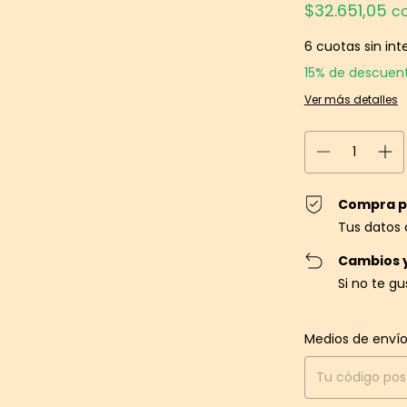
$32.651,05
c
6
cuotas sin int
15% de descuen
Ver más detalles
Compra p
Tus datos 
Cambios 
Si no te g
Entregas para el C
Medios de enví