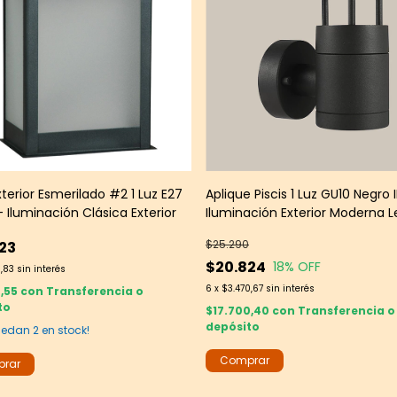
xterior Esmerilado #2 1 Luz E27
Aplique Piscis 1 Luz GU10 Negro 
 Iluminación Clásica Exterior
Iluminación Exterior Moderna L
Group
$25.290
23
$20.824
18
% OFF
3,83
sin interés
6
x
$3.470,67
sin interés
4,55
con
Transferencia o
to
$17.700,40
con
Transferencia o
depósito
quedan
2
en stock!