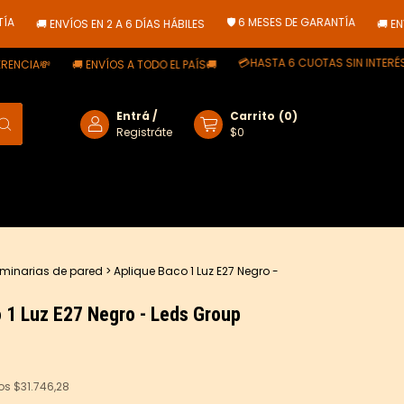
🛡️ 6 MESES DE GARANTÍA
🚚 ENVÍOS EN 2 A 6 DÍAS HÁBILES
🚚 ENVÍOS 
💳HASTA 6 CUOTAS SIN INTERÉS 💳
IA💸
🚚 ENVÍOS A TODO EL PAÍS🚚
Entrá
/
Carrito
(
0
)
Registráte
$0
minarias de pared
>
Aplique Baco 1 Luz E27 Negro -
 1 Luz E27 Negro - Leds Group
tos
$31.746,28