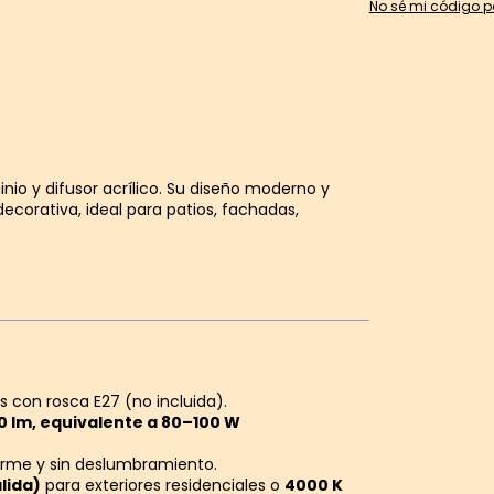
No sé mi código p
nio y difusor acrílico. Su diseño moderno y
corativa, ideal para patios, fachadas,
 con rosca E27 (no incluida).
00 lm, equivalente a 80–100 W
forme y sin deslumbramiento.
lida)
para exteriores residenciales o
4000 K