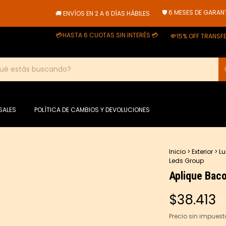
🛡️ 6 MESES DE GARANTÍA
🚚 ENVÍOS EN 2 A 6 DÍAS HÁBILES
💳HASTA 6 CUOTAS SIN INTERÉS 💳
💸15% OFF TRANSFERENC
SALES
POLÍTICA DE CAMBIOS Y DEVOLUCIONES
Inicio
>
Exterior
>
Lu
Leds Group
Aplique Baco
$38.413
Precio sin impues