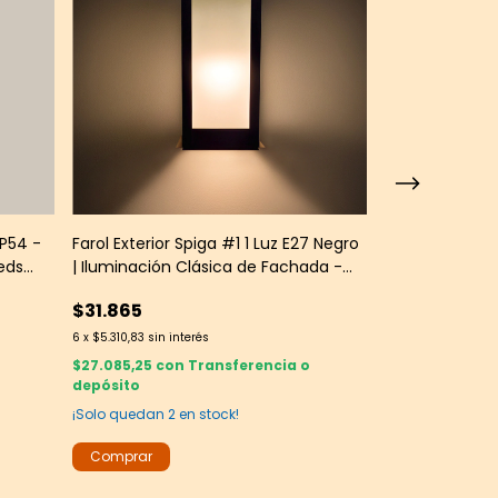
IP54 -
Farol Exterior Spiga #1 1 Luz E27 Negro
Aplique Apolo 
eds
| Iluminación Clásica de Fachada -
Group
Martin Faroles
$31.865
$37.428
6
x
$5.310,83
sin interés
6
x
$6.238
sin inter
$27.085,25
con
Transferencia o
$31.813,80
con
depósito
depósito
¡Solo quedan
2
en stock!