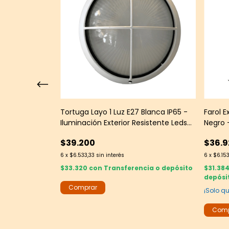
9 Negro IP65 |
Tortuga Layo 1 Luz E27 Blanca IP65 -
Farol E
ireccional -
Iluminación Exterior Resistente Leds
Negro -
Group
$39.200
$36.9
6
x
$6.533,33
sin interés
6
x
$6.15
$33.320
con
Transferencia o depósito
$31.38
depósi
encia o
¡Solo 
mo!