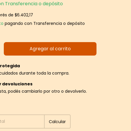
on
Transferencia o depósito
erés de
$6.402,17
to
pagando con Transferencia o depósito
rotegida
cuidados durante toda la compra.
y devoluciones
usta, podés cambiarlo por otro o devolverlo.
P:
Cambiar CP
o
Calcular