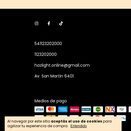
541123202000
1123202000
hazlight.online@gmail.com
Av. San Martin 6401
Medios de pago
Al navegar por este sitio
aceptás el uso de cookies
para
agilizar tu experiencia de compra.
Entendido