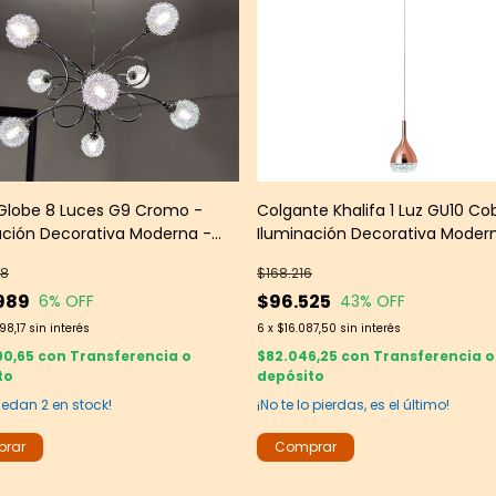
Globe 8 Luces G9 Cromo -
Colgante Khalifa 1 Luz GU10 Co
ación Decorativa Moderna -
Iluminación Decorativa Moder
roup
Leds Group
38
$168.216
989
$96.525
6
% OFF
43
% OFF
98,17
sin interés
6
x
$16.087,50
sin interés
90,65
con
Transferencia o
$82.046,25
con
Transferencia o
to
depósito
quedan
2
en stock!
¡No te lo pierdas, es el último!