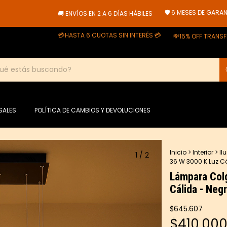
🛡️ 6 MESES DE GARANTÍA
🚚 ENVÍOS EN 2 A 6 DÍAS HÁBILES
💳HASTA 6 CUOTAS SIN INTERÉS 💳
💸15% OFF TRANSFERENCI
SALES
POLÍTICA DE CAMBIOS Y DEVOLUCIONES
Inicio
>
Interior
>
Il
1
/
2
36 W 3000 K Luz C
Lámpara Colg
Cálida - Neg
$645.607
$410.00