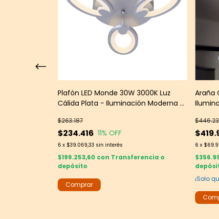
 3000K Luz
Plafón LED Monde 30W 3000K Luz
Araña 
ación Moderna
Cálida Plata - Iluminación Moderna -
Ilumin
Leds Group
Leds G
$263.187
$446.2
$234.416
$419.
11
% OFF
6
x
$39.069,33
sin interés
6
x
$69.9
rencia o
$199.253,60
con
Transferencia o
$356.9
depósito
depósi
¡Solo 