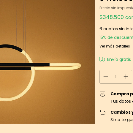
Precio sin impues
$348.500
co
6
cuotas sin int
15% de descuen
Ver más detalles
Envío gratis
Compra p
Tus datos 
Cambios 
Si no te g