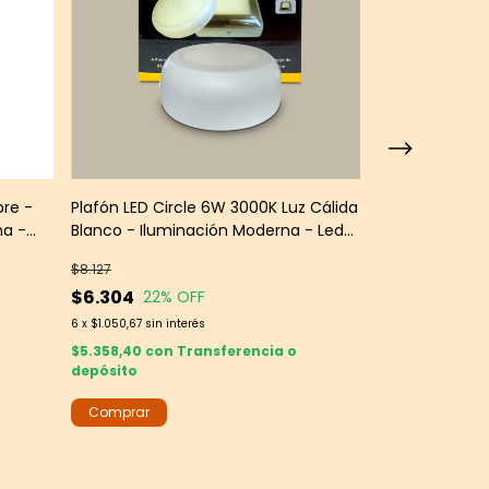
bre -
Plafón LED Circle 6W 3000K Luz Cálida
Plafón Globe 
na -
Blanco - Iluminación Moderna - Leds
Iluminación D
Group
Leds Group
$8.127
$240.702
$6.304
$226.543
22
% OFF
6
6
x
$1.050,67
sin interés
6
x
$37.757,17
sin in
$5.358,40
con
Transferencia o
$192.561,55
con
depósito
depósito