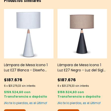
Productos similares
Lámpara de Mesa Icono 1
Lámpara de Mesa Icono 1
Luz E27 Blanca - Diseño
Luz E27 Negro - Luz del Siglo
Clásico Cónico Luz del Siglo
| Estilo Moderno con Pantalla
$187.676
$187.676
de Cáñamo Oscuro
6
x
$31.279,33
sin interés
6
x
$31.279,33
sin interés
$159.524,60
con
$159.524,60
con
Transferencia o depósito
Transferencia o depósito
¡No te lo pierdas, es el último!
¡No te lo pierdas, es el último!