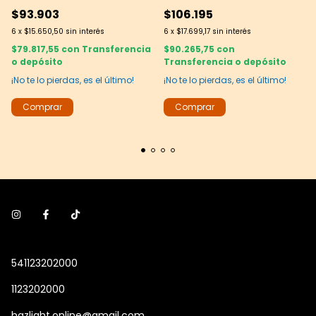
Calidez Natural con Pantalla
$93.903
$106.195
de Cáñamo Oscuro y Estilo
Contemporáneo
6
x
$15.650,50
sin interés
6
x
$17.699,17
sin interés
$79.817,55
con
Transferencia
$90.265,75
con
o depósito
Transferencia o depósito
¡No te lo pierdas, es el último!
¡No te lo pierdas, es el último!
541123202000
1123202000
hazlight.online@gmail.com